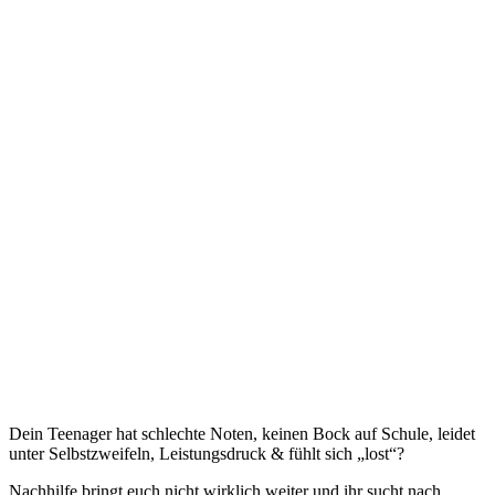
Dein Teenager hat schlechte Noten, keinen Bock auf Schule, leidet
unter Selbstzweifeln, Leistungsdruck & fühlt sich „lost“?
Nachhilfe bringt euch nicht wirklich weiter und ihr sucht nach